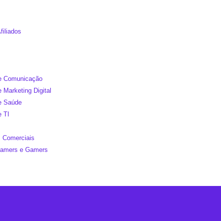
filiados
de Comunicação
e Marketing Digital
de Saúde
e TI
 Comerciais
reamers e Gamers