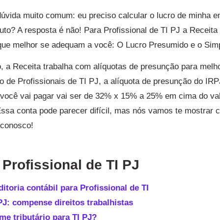
úvida muito comum: eu preciso calcular o lucro de minha 
uto? A resposta é não! Para Profissional de TI PJ a Receita
 que melhor se adequam a você: O Lucro Presumido e o Sim
 a Receita trabalha com alíquotas de presunção para melho
so de Profissionais de TI PJ, a alíquota de presunção do IR
 você vai pagar vai ser de 32% x 15% a 25% em cima do val
 Essa conta pode parecer difícil, mas nós vamos te mostrar 
 conosco!
Profissional de TI PJ
itoria contábil para Profissional de TI
 PJ: compense direitos trabalhistas
me tributário para TI PJ?