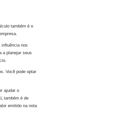
álculo também é o
 empresa.
 influência nos
a a planejar seus
cio.
os. Você pode optar
r ajudar o
SLL também é de
lor emitido na nota