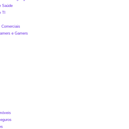
de Saúde
e TI
 Comerciais
reamers e Gamers
Imóveis
Seguros
es