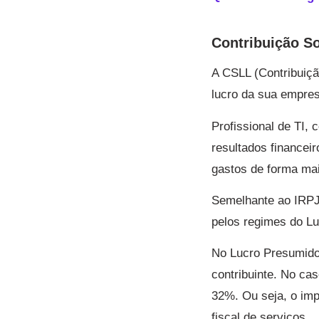
Contribuição So
A CSLL (Contribuiçã
lucro da sua empres
Profissional de TI,
resultados financeir
gastos de forma mai
Semelhante ao IRPJ,
pelos regimes do L
No Lucro Presumido,
contribuinte. No ca
32%. Ou seja, o imp
fiscal de serviços.