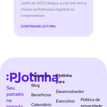
Junho de 2025 chegou, e com ele vem a
chance perfeita para organizar os
compromissos
CONTINUAR LEITURA
Recursos
Pjotinha
para
Blog
Seu
Desenvolvedor
parceiro
Benefícios
Política de
na
Executivo
Calendário
privacidade
jornada