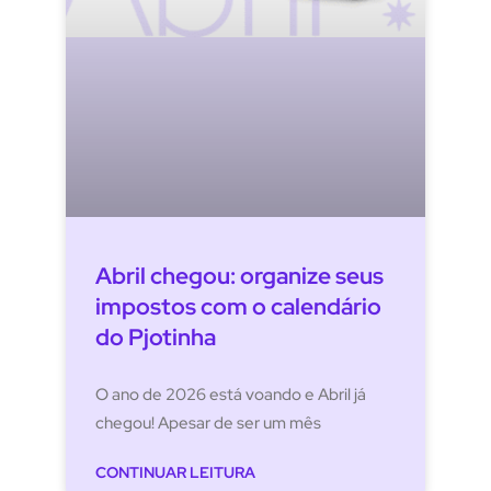
Abril chegou: organize seus
impostos com o calendário
do Pjotinha
O ano de 2026 está voando e Abril já
chegou! Apesar de ser um mês
CONTINUAR LEITURA