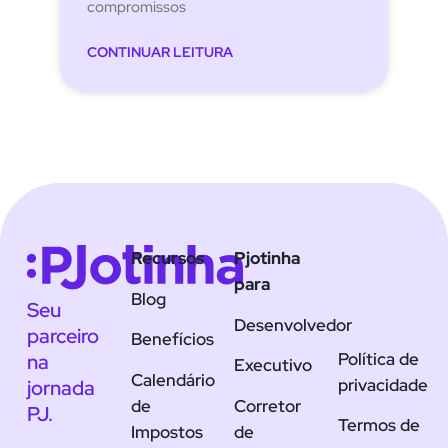
compromissos
CONTINUAR LEITURA
Recursos
Pjotinha
para
Blog
Seu
Desenvolvedor
parceiro
Benefícios
Política de
na
Executivo
Calendário
privacidade
jornada
de
Corretor
PJ.
Termos de
Impostos
de