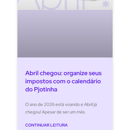
Abril chegou: organize seus
impostos com o calendário
do Pjotinha
O ano de 2026 está voando e Abril já
chegou! Apesar de ser um mês
CONTINUAR LEITURA