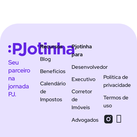
Recursos
Pjotinha
para
Blog
Seu
Desenvolvedor
parceiro
Benefícios
Política de
na
Executivo
Calendário
privacidade
jornada
de
Corretor
PJ.
Termos de
Impostos
de
uso
Imóveis
Advogados