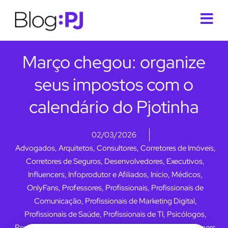
Março chegou: organize
seus impostos com o
calendário do Pjotinha
02/03/2026
Advogados
,
Arquitetos
,
Consultores
,
Corretores de Imóveis
,
Corretores de Seguros
,
Desenvolvedores
,
Executivos
,
Influencers
,
Infoprodutor e Afiliados
,
Início
,
Médicos
,
OnlyFans
,
Professores
,
Profissionais
,
Profissionais de
Comunicação
,
Profissionais de Marketing Digital
,
Profissionais de Saúde
,
Profissionais de TI
,
Psicólogos
,
Representantes Comerciais
,
Youtubers, Streamers e Gamers