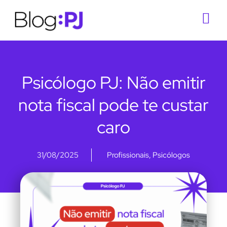
Psicólogo PJ: Não emitir
nota fiscal pode te custar
caro
31/08/2025
Profissionais
,
Psicólogos