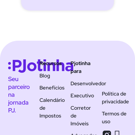
Recursos
Pjotinha
para
Blog
Seu
Desenvolvedor
parceiro
Benefícios
Política de
na
Executivo
Calendário
privacidade
jornada
de
Corretor
PJ.
Termos de
Impostos
de
uso
Imóveis