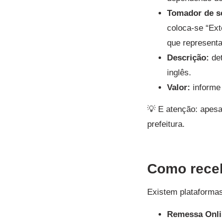
Tomador de s
coloca-se “Ex
que representa
Descrição:
det
inglês.
Valor:
informe 
💡 E atenção: apesa
prefeitura.
Como receb
Existem plataformas
Remessa Onlin