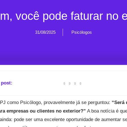
m, você pode faturar no 
31/08/2025
Psicólogos
 post:
J como Psicólogo, provavelmente já se perguntou:
“Será 
ara empresas ou clientes no exterior?”
A boa notícia é que
 ainda: pode ser uma excelente oportunidade de aumentar s