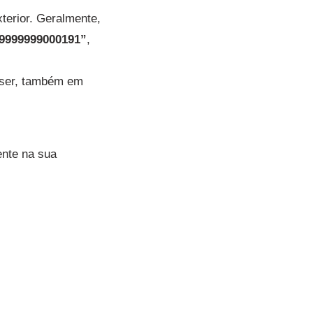
terior. Geralmente,
9999999000191”
,
uiser, também em
ente na sua