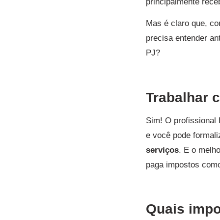
principalmente rece
Mas é claro que, co
precisa entender an
PJ?
Trabalhar 
Sim! O profissional
e você pode formali
serviços
. E o melh
paga impostos co
Quais impo