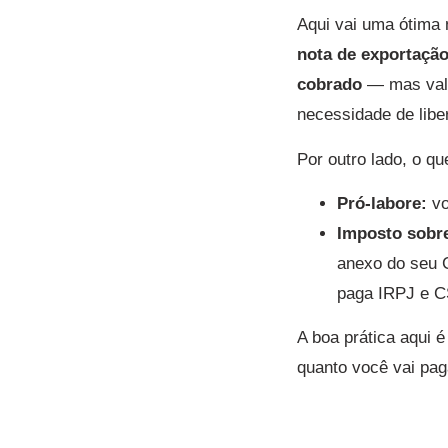
Aqui vai uma ótima 
nota de exportação
cobrado
— mas vale
necessidade de libe
Por outro lado, o qu
Pró-labore:
vo
Imposto sobre
anexo do seu 
paga IRPJ e CS
A boa prática aqui 
quanto você vai paga