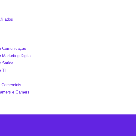
filiados
de Comunicação
e Marketing Digital
de Saúde
e TI
 Comerciais
reamers e Gamers