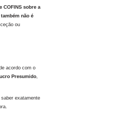
 e COFINS sobre a
 também não é
xceção ou
 de acordo com o
ucro Presumido
,
 saber exatamente
ora.