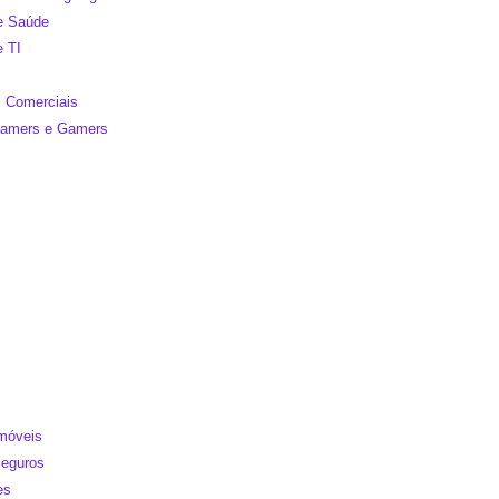
de Saúde
e TI
 Comerciais
reamers e Gamers
Imóveis
Seguros
es