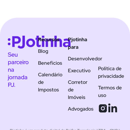
Recursos
Pjotinha
para
Blog
Seu
Desenvolvedor
parceiro
Benefícios
Política de
na
Executivo
Calendário
privacidade
jornada
de
Corretor
PJ.
Termos de
Impostos
de
uso
Imóveis
Advogados