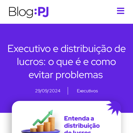
Executivo e distribuição de
lucros: o que é e como
evitar problemas
29/09/2024
Executivos