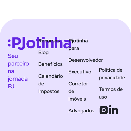
Recursos
Pjotinha
para
Blog
Seu
Desenvolvedor
parceiro
Benefícios
Política de
na
Executivo
Calendário
privacidade
jornada
de
Corretor
PJ.
Termos de
Impostos
de
uso
Imóveis
Advogados