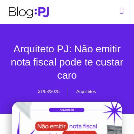
Arquiteto PJ: Não emitir
nota fiscal pode te custar
caro
31/08/2025
Arquitetos