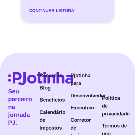
CONTINUAR LEITURA
Recursos
Pjotinha
para
Blog
Seu
Desenvolvedor
Política
parceiro
Benefícios
de
na
Executivo
Calendário
privacidade
jornada
de
Corretor
PJ.
Termos de
Impostos
de
uso