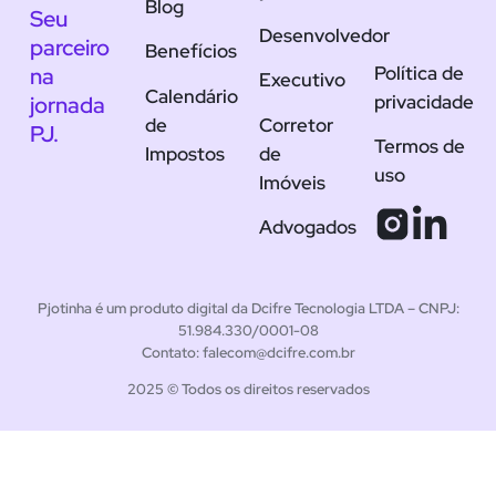
Blog
Seu
Desenvolvedor
parceiro
Benefícios
Política de
na
Executivo
Calendário
privacidade
jornada
de
Corretor
PJ.
Termos de
Impostos
de
uso
Imóveis
Advogados
Pjotinha é um produto digital da Dcifre Tecnologia LTDA – CNPJ:
51.984.330/0001-08
Contato: falecom@dcifre.com.br
2025 © Todos os direitos reservados