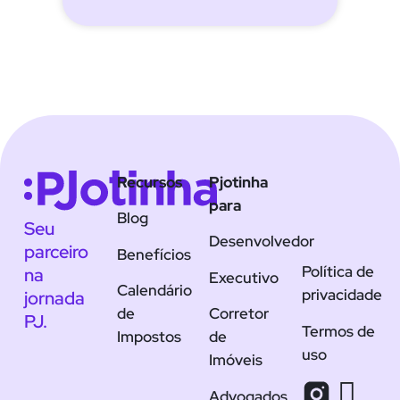
Recursos
Pjotinha
para
Blog
Seu
Desenvolvedor
parceiro
Benefícios
Política de
na
Executivo
Calendário
privacidade
jornada
de
Corretor
PJ.
Termos de
Impostos
de
uso
Imóveis
Advogados