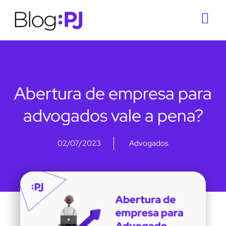
Abertura de empresa para
advogados vale a pena?
02/07/2023
Advogados