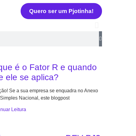
Quero ser um Pjotinha!
vantagens!
Tem
nologia. Descubra aqui se vale a
A respos
que é o Fator R e quando
e ele se aplica?
Ler
ção! Se a sua empresa se enquadra no Anexo
Simples Nacional, este blogpost
nuar Leitura