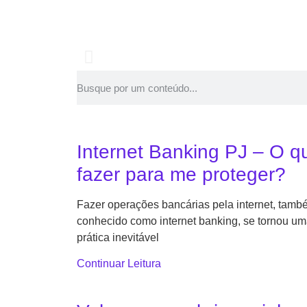
Vale a pena ser 
Cada dia mais a profissão de progra
Internet Banking PJ – O q
pena se tornar um DEV PJ!
fazer para me proteger?
Fazer operações bancárias pela internet, tam
Ler o post
conhecido como internet banking, se tornou u
prática inevitável
Continuar Leitura