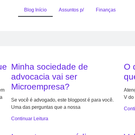
Blog Início
Assuntos p/
Finanças
um DEV PJ? Saiba algumas 
mador vem ganhando espaço em um mundo dependente da tec
ue
Minha sociedade de
O 
advocacia vai ser
qu
Microempresa?
bém
Aten
ma
V do 
Se você é advogado, este blogpost é para você.
Uma das perguntas que a nossa
Conti
Continuar Leitura