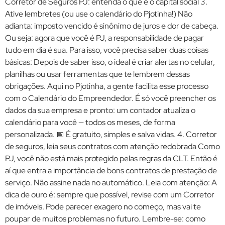
Corretor de Seguros PJ: entenda o que é o capital social 3.
Ative lembretes (ou use o calendário do Pjotinha!) Não
adianta: imposto vencido é sinônimo de juros e dor de cabeça.
Ou seja: agora que você é PJ, a responsabilidade de pagar
tudo em dia é sua. Para isso, você precisa saber duas coisas
básicas: Depois de saber isso, o ideal é criar alertas no celular,
planilhas ou usar ferramentas que te lembrem dessas
obrigações. Aqui no Pjotinha, a gente facilita esse processo
com o Calendário do Empreendedor. É só você preencher os
dados da sua empresa e pronto: um contador atualiza o
calendário para você — todos os meses, de forma
personalizada. 📅 É gratuito, simples e salva vidas. 4. Corretor
de seguros, leia seus contratos com atenção redobrada Como
PJ, você não está mais protegido pelas regras da CLT. Então é
aí que entra a importância de bons contratos de prestação de
serviço. Não assine nada no automático. Leia com atenção: A
dica de ouro é: sempre que possível, revise com um Corretor
de imóveis. Pode parecer exagero no começo, mas vai te
poupar de muitos problemas no futuro. Lembre-se: como