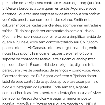
prestador de serviço, seu contrato é a sua segurança jurídica.
5. Deixe a burocracia com quem entende Agora que você
entendeu que ter uma empresa exige atenção, a boa notícia:
você não precisa dar conta de tudo sozinho. Emitir nota,
calcular impostos, cadastrar clientes, acompanhar entradas e
saídas… Tudo isso pode ser automatizado com a ajuda do
Pjotinha. Por isso, nosso app foi feito para simplificar a vida de
quem é PJ: nele, você tem controle total do seu CNPJ com
poucos cliques. 📲 Cadastra clientes, registra vendas, emite
notas fiscais, concilia movimentações… e o melhor: com
suporte de contadores reais que te ajudam quando pintar
qualquer dúvida. É contabilidade inteligente, digital e feita
para quem vive de prestação de serviços — como você. Virou
Corretor de seguros PJ? Agora você tem o Pjotinha do seu
lado! Se esse conteúdo te ajudou, aproveita e acompanha o
blog e o Instagram do Pjotinha. Toda semana, a gente
compartilha dicas, ferramentas e orientações para você viver
bem como Pessoa Jurídica — e pagar o menor imposto
possível, claro 😉 👉 Porque aqui, quem manda no CNPJ é