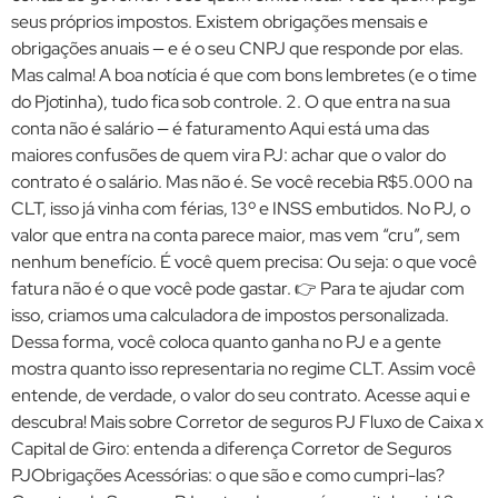
seus próprios impostos. Existem obrigações mensais e
obrigações anuais — e é o seu CNPJ que responde por elas.
Mas calma! A boa notícia é que com bons lembretes (e o time
do Pjotinha), tudo fica sob controle. 2. O que entra na sua
conta não é salário — é faturamento Aqui está uma das
maiores confusões de quem vira PJ: achar que o valor do
contrato é o salário. Mas não é. Se você recebia R$5.000 na
CLT, isso já vinha com férias, 13º e INSS embutidos. No PJ, o
valor que entra na conta parece maior, mas vem “cru”, sem
nenhum benefício. É você quem precisa: Ou seja: o que você
fatura não é o que você pode gastar. 👉 Para te ajudar com
isso, criamos uma calculadora de impostos personalizada.
Dessa forma, você coloca quanto ganha no PJ e a gente
mostra quanto isso representaria no regime CLT. Assim você
entende, de verdade, o valor do seu contrato. Acesse aqui e
descubra! Mais sobre Corretor de seguros PJ Fluxo de Caixa x
Capital de Giro: entenda a diferença Corretor de Seguros
PJObrigações Acessórias: o que são e como cumpri-las?