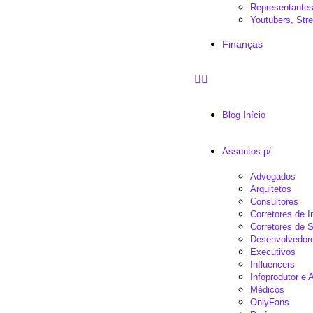
Representantes
Youtubers, St
Finanças
Blog Início
Assuntos p/
Advogados
Arquitetos
Consultores
Corretores de 
Corretores de 
Desenvolvedor
Executivos
Influencers
Infoprodutor e A
Médicos
OnlyFans