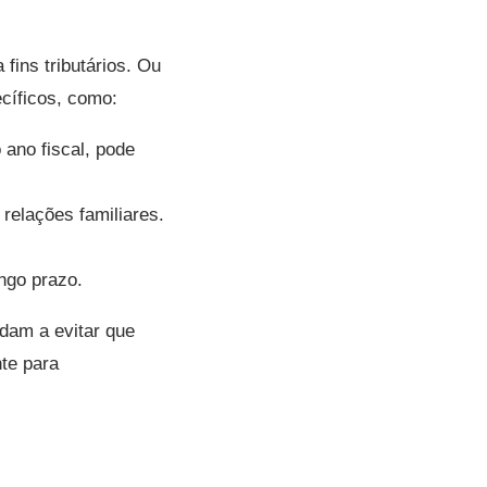
fins tributários. Ou
cíficos, como:
ano fiscal, pode
elações familiares.
ngo prazo.
udam a evitar que
te para