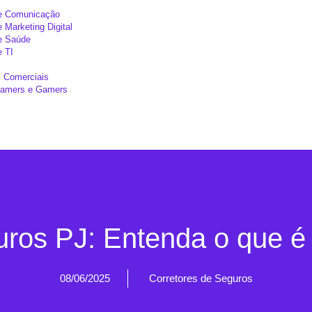
de Comunicação
e Marketing Digital
de Saúde
e TI
 Comerciais
reamers e Gamers
uros PJ: Entenda o que é r
08/06/2025
Corretores de Seguros