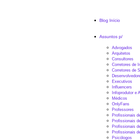
Blog Início
Assuntos p/
Advogados
Arquitetos
Consultores
Corretores de 
Corretores de 
Desenvolvedor
Executivos
Influencers
Infoprodutor e A
Médicos
OnlyFans
Professores
Profissionais 
Profissionais d
Profissionais 
Profissionais d
Psicólogos