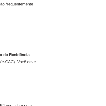
são frequentemente
o de Residência
l (e-CAC). Você deve
s PJ que lidam com