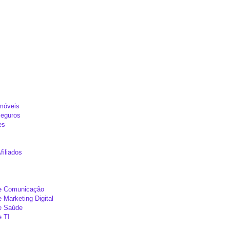
Imóveis
Seguros
es
filiados
de Comunicação
e Marketing Digital
de Saúde
e TI