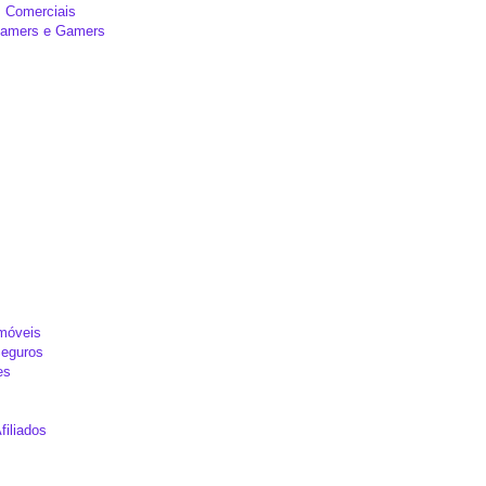
 Comerciais
reamers e Gamers
Imóveis
Seguros
es
filiados