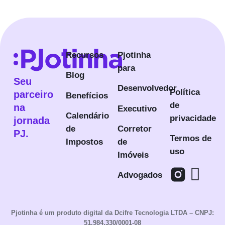
Recursos
Pjotinha
para
Blog
Seu
Desenvolvedor
Política
parceiro
Benefícios
de
na
Executivo
Calendário
privacidade
jornada
de
Corretor
PJ.
Termos de
Impostos
de
uso
Imóveis
Advogados
Pjotinha é um produto digital da Dcifre Tecnologia LTDA – CNPJ:
51.984.330/0001-08