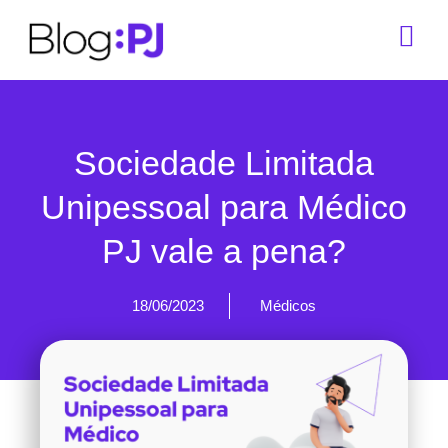
Sociedade Limitada
Unipessoal para Médico
PJ vale a pena?
18/06/2023
Médicos