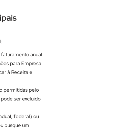
ipais
:
u faturamento anual
lhões para Empresa
car à Receita e
o permitidas pelo
 pode ser excluído
dual, federal) ou
 ou busque um