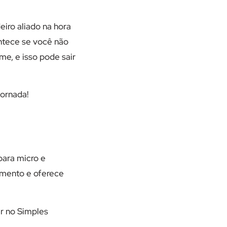
iro aliado na hora
ontece se você não
me, e isso pode sair
jornada!
para micro e
amento e oferece
r no Simples