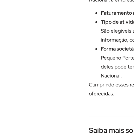
Faturamento a
Tipo de ativid
São elegíveis 
informação, co
Forma societár
Pequeno Porte
deles pode te
Nacional.
Cumprindo esses re
oferecidas.
Saiba mais s