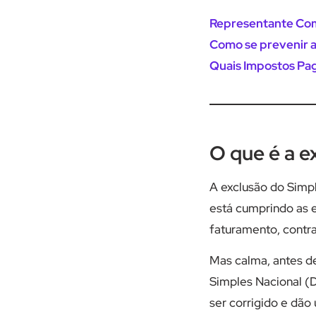
Representante Com
Como se prevenir 
Quais Impostos Pa
O que é a e
A exclusão do Simpl
está cumprindo as e
faturamento, contra
Mas calma, antes de 
Simples Nacional (D
ser corrigido e dão 