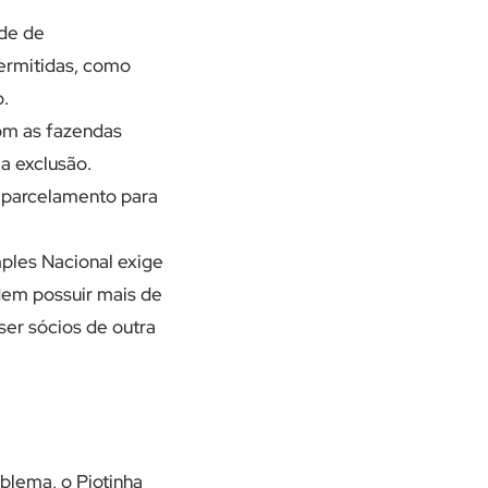
ade de
permitidas, como
.
om as fazendas
a exclusão.
e parcelamento para
mples Nacional exige
dem possuir mais de
er sócios de outra
blema, o Pjotinha