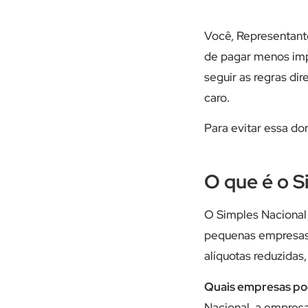
Você, Representante
de pagar menos impo
seguir as regras di
caro.
Para evitar essa do
O que é o S
O Simples Nacional 
pequenas empresas.
alíquotas reduzidas
Quais empresas po
Nacional, a empres