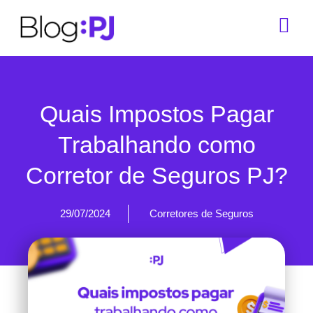
Quais Impostos Pagar
Trabalhando como
Corretor de Seguros PJ?
29/07/2024
Corretores de Seguros