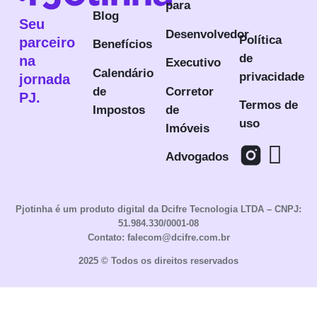
para
Blog
Seu
Desenvolvedor
Política
parceiro
Benefícios
de
na
Executivo
Calendário
privacidade
jornada
de
Corretor
PJ.
Termos de
Impostos
de
uso
Imóveis
Advogados
Pjotinha é um produto digital da Dcifre Tecnologia LTDA – CNPJ:
51.984.330/0001-08
Contato: falecom@dcifre.com.br
2025 © Todos os direitos reservados