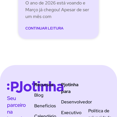
O ano de 2026 está voando e
Março já chegou! Apesar de ser
um mês com
CONTINUAR LEITURA
Recursos
Pjotinha
para
Blog
Seu
Desenvolvedor
parceiro
Benefícios
Política de
na
Executivo
Calendário