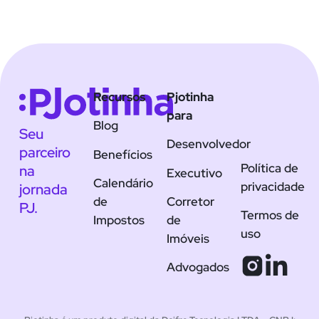
Recursos
Pjotinha
para
Blog
Seu
Desenvolvedor
parceiro
Benefícios
Política de
na
Executivo
Calendário
privacidade
jornada
de
Corretor
PJ.
Termos de
Impostos
de
uso
Imóveis
Advogados