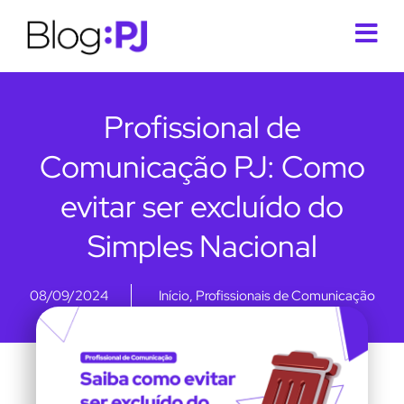
Profissional de
Comunicação PJ: Como
evitar ser excluído do
Simples Nacional
08/09/2024
Início
,
Profissionais de Comunicação