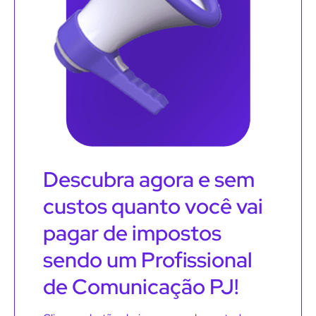
Descubra agora e sem
custos quanto você vai
pagar de impostos
sendo um Profissional
de Comunicação PJ!