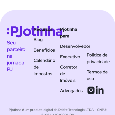
Recursos
Pjotinha
para
Blog
Seu
Desenvolvedor
parceiro
Benefícios
Política de
na
Executivo
Calendário
privacidade
jornada
de
Corretor
PJ.
Termos de
Impostos
de
uso
Imóveis
Advogados
Pjotinha é um produto digital da Dcifre Tecnologia LTDA – CNPJ:
51.984.330/0001-08