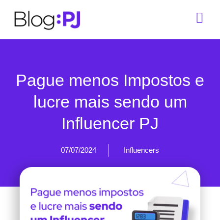
Pague menos Impostos e
lucre mais sendo um
Influencer PJ
07/07/2024
Influencers