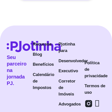
Recursos
Pjotinha
para
Blog
Seu
Desenvolvedor
Política
parceiro
Benefícios
de
na
Executivo
Calendário
privacidade
jornada
de
Corretor
PJ.
Termos de
Impostos
de
uso
Imóveis
Advogados