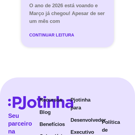
O ano de 2026 está voando e
Março já chegou! Apesar de ser
um mês com
CONTINUAR LEITURA
Recursos
Pjotinha
para
Blog
Seu
Desenvolvedor
Política
parceiro
Benefícios
de
na
Executivo