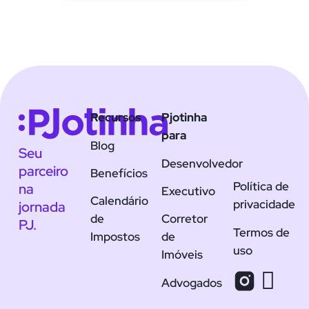
Recursos
Pjotinha
para
Blog
Seu
Desenvolvedor
parceiro
Benefícios
Política de
na
Executivo
Calendário
privacidade
jornada
de
Corretor
PJ.
Termos de
Impostos
de
uso
Imóveis
Advogados