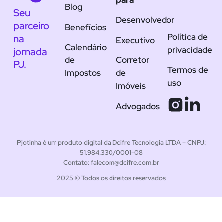
para
Blog
Seu
Desenvolvedor
parceiro
Benefícios
Política de
na
Executivo
Calendário
privacidade
jornada
de
Corretor
PJ.
Termos de
Impostos
de
uso
Imóveis
Advogados
Pjotinha é um produto digital da Dcifre Tecnologia LTDA – CNPJ:
51.984.330/0001-08
Contato: falecom@dcifre.com.br
2025 © Todos os direitos reservados