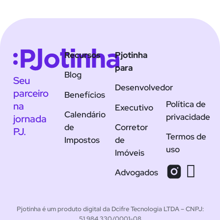
Recursos
Pjotinha
para
Blog
Seu
Desenvolvedor
parceiro
Benefícios
Política de
na
Executivo
Calendário
privacidade
jornada
de
Corretor
PJ.
Termos de
Impostos
de
uso
Imóveis
Advogados
Pjotinha é um produto digital da Dcifre Tecnologia LTDA – CNPJ:
51.984.330/0001-08