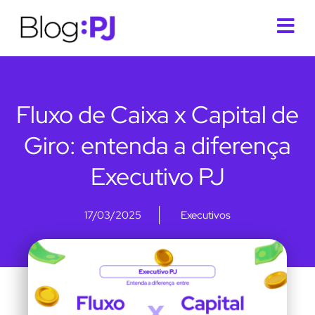
Fluxo de Caixa x Capital de
Giro: entenda a diferença
Executivo PJ
17/03/2025
Executivos