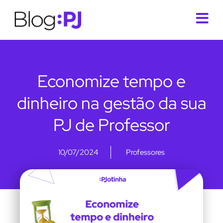
Economize tempo e
dinheiro na gestão da sua
PJ de Professor
10/07/2024
Professores