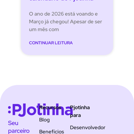
O ano de 2026 está voando e
Março já chegou! Apesar de ser
um mês com
CONTINUAR LEITURA
Recursos
Pjotinha
para
Blog
Seu
Desenvolvedor
parceiro
Benefícios