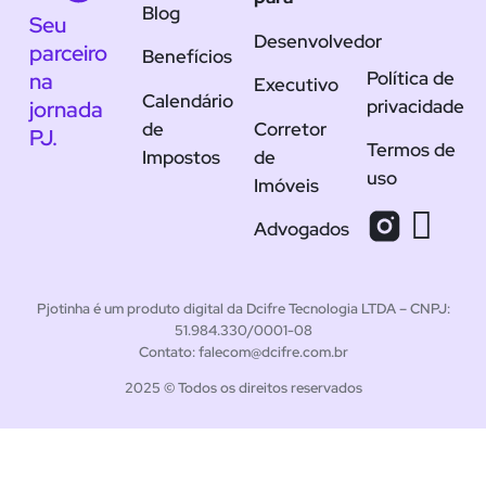
Blog
Seu
Desenvolvedor
parceiro
Benefícios
Política de
na
Executivo
Calendário
privacidade
jornada
de
Corretor
PJ.
Termos de
Impostos
de
uso
Imóveis
Advogados
Pjotinha é um produto digital da Dcifre Tecnologia LTDA – CNPJ:
51.984.330/0001-08
Contato: falecom@dcifre.com.br
2025 © Todos os direitos reservados