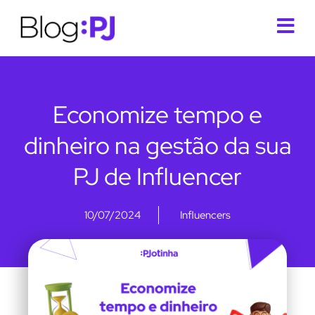
Economize tempo e
dinheiro na gestão da sua
PJ de Influencer
10/07/2024
Influencers