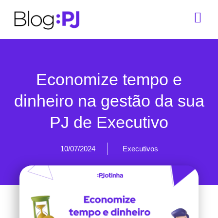
Economize tempo e
dinheiro na gestão da sua
PJ de Executivo
10/07/2024
Executivos