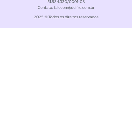
51.984.330/0001-08
Contato: falecom@dcifre.com.br
2025 © Todos os direitos reservados