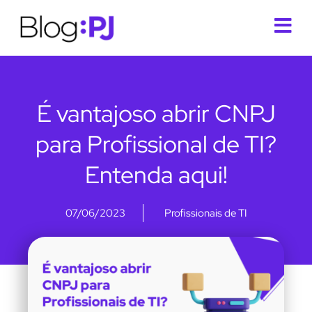
É vantajoso abrir CNPJ
para Profissional de TI?
Entenda aqui!
07/06/2023
Profissionais de TI