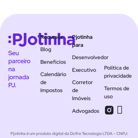
Recursos
Pjotinha
para
Blog
Seu
Desenvolvedor
parceiro
Benefícios
Política de
na
Executivo
Calendário
privacidade
jornada
de
Corretor
PJ.
Termos de
Impostos
de
uso
Imóveis
Advogados
Pjotinha é um produto digital da Dcifre Tecnologia LTDA – CNPJ: