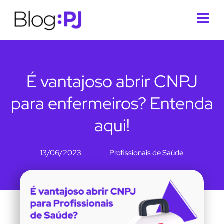
É vantajoso abrir CNPJ
para enfermeiros? Entenda
aqui!
13/06/2023
Profissionais de Saúde