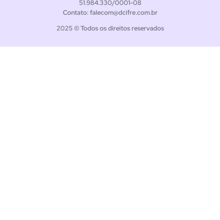
51.984.330/0001-08
Contato: falecom@dcifre.com.br
2025 © Todos os direitos reservados