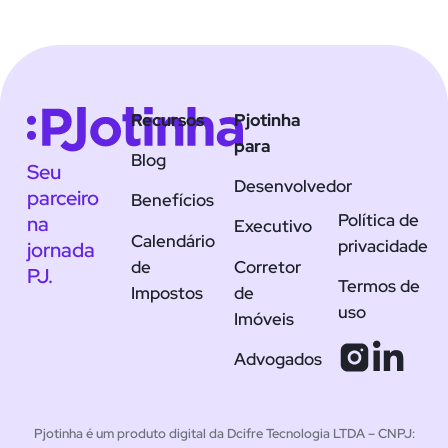
Recursos
Pjotinha
para
Blog
Seu
Desenvolvedor
parceiro
Benefícios
Política de
na
Executivo
Calendário
privacidade
jornada
de
Corretor
PJ.
Termos de
Impostos
de
uso
Imóveis
Advogados
Pjotinha é um produto digital da Dcifre Tecnologia LTDA – CNPJ: