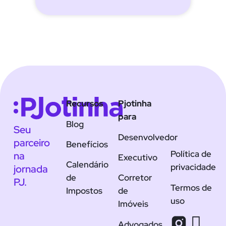
Recursos
Pjotinha
para
Blog
Seu
Desenvolvedor
parceiro
Benefícios
Política de
na
Executivo
Calendário
privacidade
jornada
de
Corretor
PJ.
Termos de
Impostos
de
uso
Imóveis
Advogados