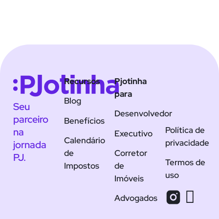
Recursos
Pjotinha
para
Blog
Seu
Desenvolvedor
parceiro
Benefícios
Política de
na
Executivo
Calendário
privacidade
jornada
de
Corretor
PJ.
Termos de
Impostos
de
uso
Imóveis
Advogados