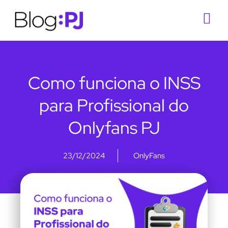
Como funciona o INSS
para Profissional do
Onlyfans PJ
23/12/2024
OnlyFans