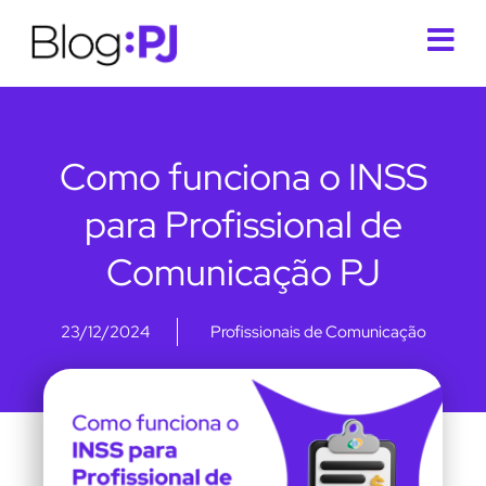
Como funciona o INSS
para Profissional de
Comunicação PJ
23/12/2024
Profissionais de Comunicação