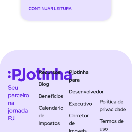
CONTINUAR LEITURA
Recursos
Pjotinha
para
Blog
Seu
Desenvolvedor
parceiro
Benefícios
Política de
na
Executivo
Calendário
privacidade
jornada
de
Corretor
PJ.
Termos de
Impostos
de
uso
Imóveis