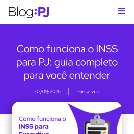
Como funciona o INSS
para PJ: guia completo
para você entender
07/09/2025
Executivos