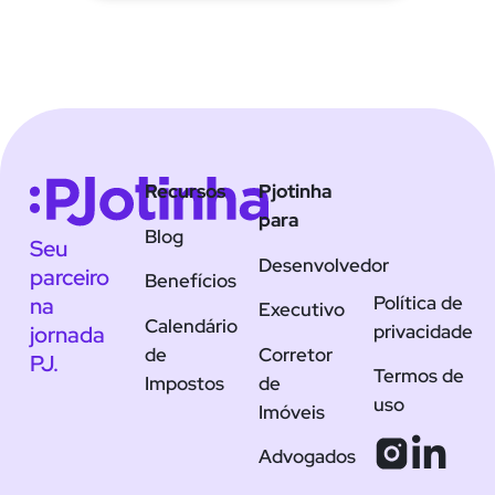
Recursos
Pjotinha
para
Blog
Seu
Desenvolvedor
parceiro
Benefícios
Política de
na
Executivo
Calendário
privacidade
jornada
de
Corretor
PJ.
Termos de
Impostos
de
uso
Imóveis
Advogados