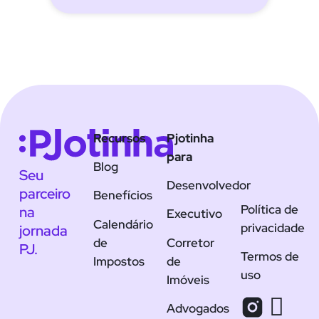
Recursos
Pjotinha
para
Blog
Seu
Desenvolvedor
parceiro
Benefícios
Política de
na
Executivo
Calendário
privacidade
jornada
de
Corretor
PJ.
Termos de
Impostos
de
uso
Imóveis
Advogados