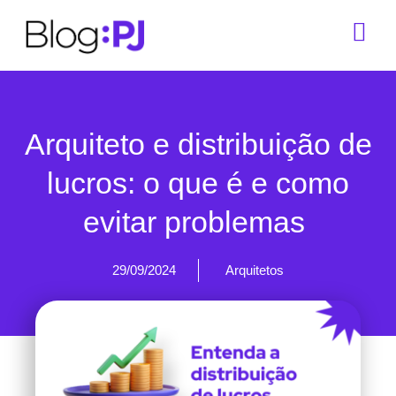
Arquiteto e distribuição de
lucros: o que é e como
evitar problemas
29/09/2024
Arquitetos