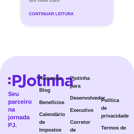
um mês com
CONTINUAR LEITURA
Recursos
Pjotinha
para
Blog
Seu
Desenvolvedor
Política
parceiro
Benefícios
de
na
Executivo
Calendário
privacidade
jornada
de
Corretor
PJ.
Termos de
Impostos
de