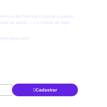
nefícios do Pjotinha e
calcule o quanto
onal de saúde — e o melhor de tudo,
feita para você!
Cadastrar