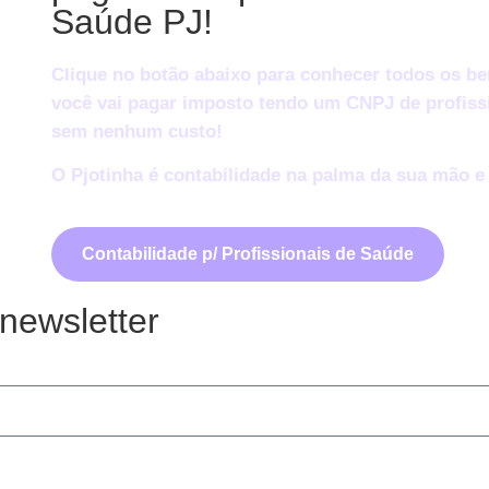
Saúde PJ!
Clique no botão abaixo para conhecer todos os be
você vai pagar imposto
tendo um CNPJ de profissi
sem nenhum custo
!
O Pjotinha é contabilidade na palma da sua mão e 
Contabilidade p/ Profissionais de Saúde
newsletter