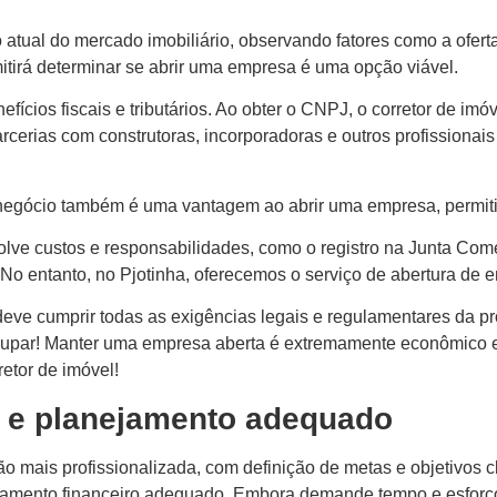
ão atual do mercado imobiliário, observando fatores como a ofe
itirá determinar se abrir uma empresa é uma opção viável.
fícios fiscais e tributários. Ao obter o CNPJ, o corretor de imó
cerias com construtoras, incorporadoras e outros profissionai
negócio também é uma vantagem ao abrir uma empresa, permitin
olve custos e responsabilidades, como o registro na Junta Co
 No entanto, no Pjotinha, oferecemos o serviço de abertura de
ve cumprir todas as exigências legais e regulamentares da pro
ocupar! Manter uma empresa aberta é extremamente econômico e
etor de imóvel!
a e planejamento adequado
o mais profissionalizada, com definição de metas e objetivos c
nejamento financeiro adequado. Embora demande tempo e esforç