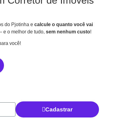
m Corretor de Imóveis
os do Pjotinha e
calcule o quanto você vai
 e o melhor de tudo,
sem nenhum custo
!
para você!
Cadastrar