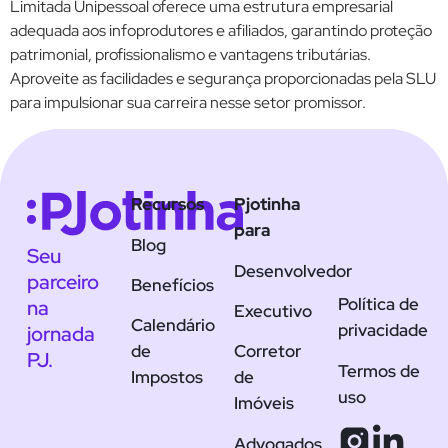
Limitada Unipessoal oferece uma estrutura empresarial
adequada aos infoprodutores e afiliados, garantindo proteção
patrimonial, profissionalismo e vantagens tributárias.
Aproveite as facilidades e segurança proporcionadas pela SLU
para impulsionar sua carreira nesse setor promissor.
Recursos
Pjotinha
para
Blog
Seu
Desenvolvedor
parceiro
Benefícios
Política de
na
Executivo
Calendário
privacidade
jornada
de
Corretor
PJ.
Termos de
Impostos
de
uso
Imóveis
Advogados