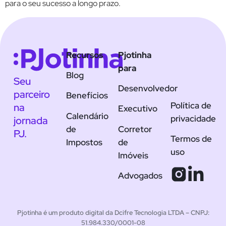
para o seu sucesso a longo prazo.
Recursos
Pjotinha
para
Blog
Seu
Desenvolvedor
parceiro
Benefícios
Política de
na
Executivo
Calendário
privacidade
jornada
de
Corretor
PJ.
Termos de
Impostos
de
uso
Imóveis
Advogados
Pjotinha é um produto digital da Dcifre Tecnologia LTDA – CNPJ:
51.984.330/0001-08