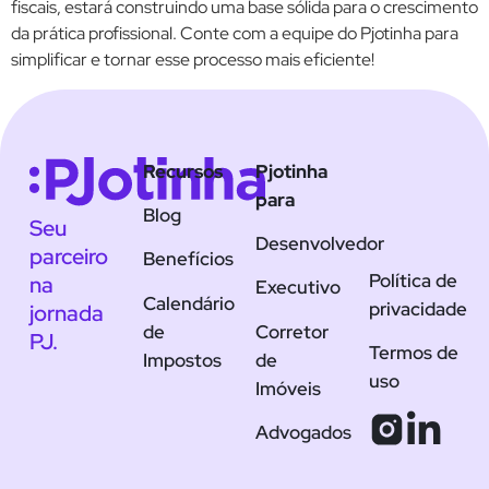
fiscais, estará construindo uma base sólida para o crescimento
da prática profissional. Conte com a equipe do Pjotinha para
simplificar e tornar esse processo mais eficiente!
Recursos
Pjotinha
para
Blog
Seu
Desenvolvedor
parceiro
Benefícios
Política de
na
Executivo
Calendário
privacidade
jornada
de
Corretor
PJ.
Termos de
Impostos
de
uso
Imóveis
Advogados