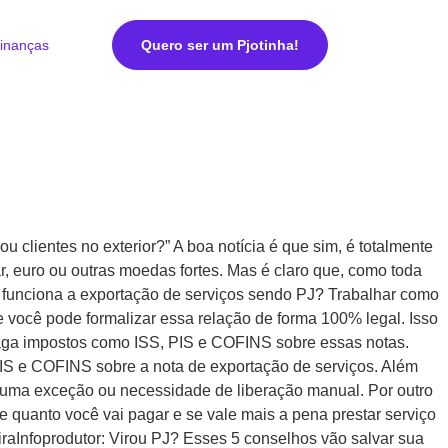
inanças
Quero ser um Pjotinha!
clientes no exterior?” A boa notícia é que sim, é totalmente
, euro ou outras moedas fortes. Mas é claro que, como toda
o funciona a exportação de serviços sendo PJ? Trabalhar como
 e você pode formalizar essa relação de forma 100% legal. Isso
 paga impostos como ISS, PIS e COFINS sobre essas notas.
PIS e COFINS sobre a nota de exportação de serviços. Além
lguma exceção ou necessidade de liberação manual. Por outro
e quanto você vai pagar e se vale mais a pena prestar serviço
eiraInfoprodutor: Virou PJ? Esses 5 conselhos vão salvar sua