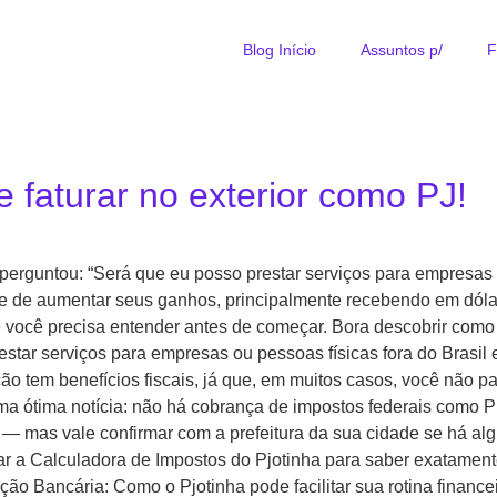
Blog Início
Assuntos p/
F
e faturar no exterior como PJ!
rguntou: “Será que eu posso prestar serviços para empresas ou 
de de aumentar seus ganhos, principalmente recebendo em dólar
ue você precisa entender antes de começar. Bora descobrir com
restar serviços para empresas ou pessoas físicas fora do Brasil
ão tem benefícios fiscais, já que, em muitos casos, você não
ma ótima notícia: não há cobrança de impostos federais como 
 — mas vale confirmar com a prefeitura da sua cidade se há a
sar a Calculadora de Impostos do Pjotinha para saber exatament
ação Bancária: Como o Pjotinha pode facilitar sua rotina financ