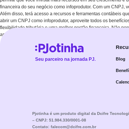
financeira do seu negócio como infoprodutor. Com um CNPJ, voc
Além disso, terá acesso a recursos e ferramentas contábeis q
abrir um CNPJ como infoprodutor, aproveite todos os benefícios
flexibilidade tributária e uma melhor gestão financeira. Não 
as vantagens de ser um infoprodutor pjotinha!
Recu
Blog
Seu parceiro na jornada PJ.
Benefí
Calend
Pjotinha é um produto digital da Dcifre Tecnolog
– CNPJ: 51.984.330/0001-08
Contato: falecom@dcifre.com.br