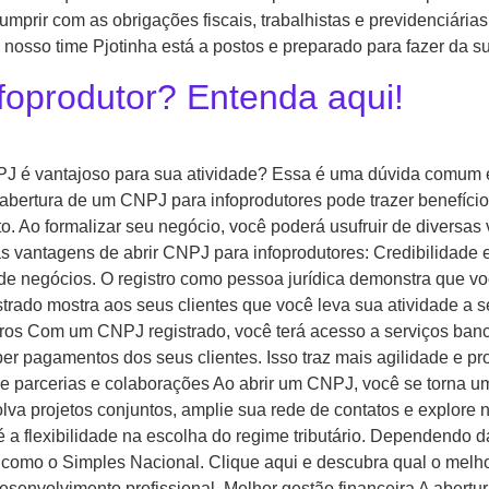
mprir com as obrigações fiscais, trabalhistas e previdenciária
 nosso time Pjotinha está a postos e preparado para fazer da 
foprodutor? Entenda aqui!
PJ é vantajoso para sua atividade? Essa é uma dúvida comum e
A abertura de um CNPJ para infoprodutores pode trazer benefício
Ao formalizar seu negócio, você poderá usufruir de diversas 
mas vantagens de abrir CNPJ para infoprodutores: Credibilidad
os de negócios. O registro como pessoa jurídica demonstra que 
ado mostra aos seus clientes que você leva sua atividade a sér
eiros Com um CNPJ registrado, você terá acesso a serviços ban
eber pagamentos dos seus clientes. Isso traz mais agilidade e pr
e de parcerias e colaborações Ao abrir um CNPJ, você se torna
lva projetos conjuntos, amplie sua rede de contatos e explore 
 a flexibilidade na escolha do regime tributário. Dependendo d
 como o Simples Nacional. Clique aqui e descubra qual o melho
esenvolvimento profissional. Melhor gestão financeira A abert