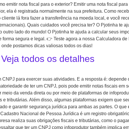
emitir nota fiscal para o exterior? Emitir uma nota fiscal para
ior, ela é registrada normalmente na sua prefeitura. Como rece
cliente lá fora fazer a transferência na moeda local, e você re
rnacionais). Quais cuidados você precisa ter? O Pjotinha te a
o outro lado do mundo! O Pjotinha te ajuda a calcular seus im
or de forma segura e legal. 👉 Teste agora a nossa Calculadora 
onde postamos dicas valiosas todos os dias!
Veja todos os detalhes
um CNPJ para exercer suas atividades. E a resposta é: depende
gatoriedade de ter um CNPJ, pois pode emitir notas fiscais em
por meio da venda direta ou por meio de plataformas de infopro
is e tributárias. Além disso, algumas plataformas exigem que se
izado e garantir segurança jurídica para ambas as partes. O qu
Cadastro Nacional de Pessoa Jurídica é um registro obrigatório
a realiza suas obrigações fiscais e tributárias, como o paga
essaltar que ter um CNPJ como infoprodutor também implica e