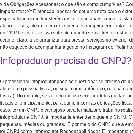
vida Obrigações Acessórias: o que são e como cumpri-las? Como 
importantes: 💡 E atenção: apesar de ser uma nota para o exter
especializadas em transferências internacionais, como: Basta o 
alguns casos, até mantém em moeda estrangeira em contas inte
no CNPJ é você – e isso vale até quando seus clientes estão d
certo e, claro, a se organizar para prestar serviços no exteri
não esquece de acompanhar a gente no Instagram do Pjotinha, 
Infoprodutor precisa de CNPJ? 
O profissional infoprodutor pode se questionar se precisa de 
atua como pessoa física, ou seja, como autônomo, não há obri
Física). No entanto, se você monetiza seus produtos digitais 
fiscais e, principalmente, para cumprir com as obrigações fisca
caso, ter um CNPJ é vantajoso para formalizar o trabalho real
infoprodutor e CNPJ, é importante entender o que é o CNPJ. O 
pequenas, médias ou grandes. É por meio do CNPJ que a empres
ter CNPJ como infoprodutor Responsabilidades É importante r