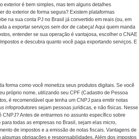
 o exterior é bem simples, mas tem alguns detalhes
ber do exterior de forma segura? Existem plataformas
cebe na sua conta PJ no Brasil já convertido em reais (ou, em
juda a exportar serviços sem dor de cabeça! Aqui quem manda
postos, entender se sua operação é vantajosa, escolher o CNAE
de Impostos e descubra quanto você paga exportando serviços. E
 da forma como você monetiza seus produtos digitais. Se você
 seu próprio nome, utilizando seu CPF (Cadastro de Pessoa
dutos, é recomendável que tenha um CNPJ para emitir notas
us infoprodutores sejam pessoas jurídicas, e não físicas. Nesse
e é CNPJ? Antes de entrarmos no assunto específico sobre
 para todas as empresas no Brasil, sejam elas micro,
mento de impostos e a emissão de notas fiscais. Vantagens de
m algumas obrigações e responsabilidades. Além dos impostos