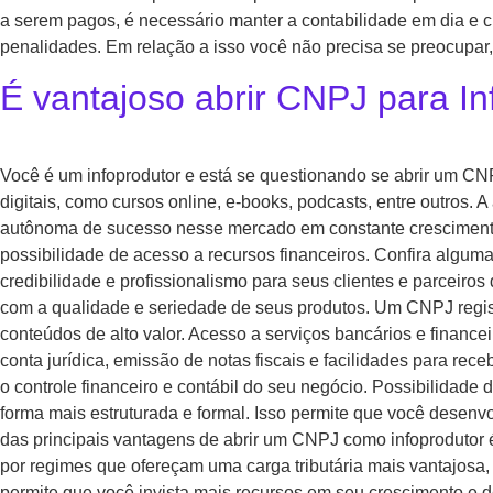
a serem pagos, é necessário manter a contabilidade em dia e cu
penalidades. Em relação a isso você não precisa se preocupar,
É vantajoso abrir CNPJ para In
Você é um infoprodutor e está se questionando se abrir um CN
digitais, como cursos online, e-books, podcasts, entre outros. 
autônoma de sucesso nesse mercado em constante crescimento. 
possibilidade de acesso a recursos financeiros. Confira algu
credibilidade e profissionalismo para seus clientes e parceir
com a qualidade e seriedade de seus produtos. Um CNPJ registr
conteúdos de alto valor. Acesso a serviços bancários e financ
conta jurídica, emissão de notas fiscais e facilidades para rec
o controle financeiro e contábil do seu negócio. Possibilidad
forma mais estruturada e formal. Isso permite que você desenvo
das principais vantagens de abrir um CNPJ como infoprodutor é
por regimes que ofereçam uma carga tributária mais vantajosa,
permite que você invista mais recursos em seu crescimento e d