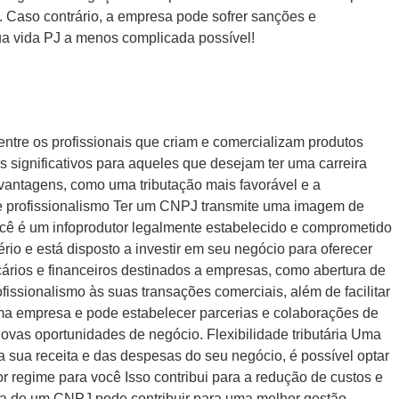
s. Caso contrário, a empresa pode sofrer sanções e
sua vida PJ a menos complicada possível!
ntre os profissionais que criam e comercializam produtos
s significativos para aqueles que desejam ter uma carreira
vantagens, como uma tributação mais favorável e a
e e profissionalismo Ter um CNPJ transmite uma imagem de
você é um infoprodutor legalmente estabelecido e comprometido
io e está disposto a investir em seu negócio para oferecer
cários e financeiros destinados a empresas, como abertura de
ofissionalismo às suas transações comerciais, além de facilitar
 uma empresa e pode estabelecer parcerias e colaborações de
novas oportunidades de negócio. Flexibilidade tributária Uma
a sua receita e das despesas do seu negócio, é possível optar
r regime para você Isso contribui para a redução de custos e
ura de um CNPJ pode contribuir para uma melhor gestão