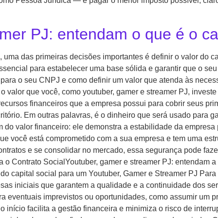
 como Pessoa Jurídica — e pagar o menor imposto possível, cl
mer PJ: entendam o que é o cap
uma das primeiras decisões importantes é definir o valor do ca
ssencial para estabelecer uma base sólida e garantir que o seu 
nte para o seu CNPJ e como definir um valor que atenda às nece
o valor que você, como youtuber, gamer e streamer PJ, investe
ecursos financeiros que a empresa possui para cobrir seus prim
itório. Em outras palavras, é o dinheiro que será usado para ga
ém do valor financeiro: ele demonstra a estabilidade da empresa p
 que você está comprometido com a sua empresa e tem uma estr
ntratos e se consolidar no mercado, essa segurança pode fazer
da o Contrato SocialYoutuber, gamer e streamer PJ: entendam
do capital social para um Youtuber, Gamer e Streamer PJ Para o
as iniciais que garantem a qualidade e a continuidade dos servi
 eventuais imprevistos ou oportunidades, como assumir um pro
início facilita a gestão financeira e minimiza o risco de interr