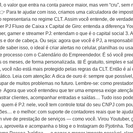
J, o valor que entra na conta parece maior, mas vem “cru”, sem
 👉 Para te ajudar com isso, criamos uma calculadora de impos
 representaria no regime CLT. Assim você entende, de verdade,
er PJ Fluxo de Caixa x Capital de Giro: entenda a diferença 
, gamer e streamer PJ: entendam o que é o capital social 3. At
s e dor de cabeça. Ou seja: agora que você é PJ, a responsabil
e saber isso, o ideal é criar alertas no celular, planilhas ou u
 esse processo com o Calendário do Empreendedor. É só você pr
 os meses, de forma personalizada. 📅 É gratuito, simples e sal
ocê não está mais protegido pelas regras da CLT. Então é aí q
tico. Leia com atenção: A dica de ouro é: sempre que possível
par de muitos problemas no futuro. Lembre-se: como prestador 
de Agora que você entendeu que ter uma empresa exige atenção,
adastrar clientes, acompanhar entradas e saídas… Tudo isso pod
 de quem é PJ: nele, você tem controle total do seu CNPJ com pou
ções… e o melhor: com suporte de contadores reais que te ajud
quem vive de prestação de serviços — como você. Virou Youtuber
u, aproveita e acompanha o blog e o Instagram do Pjotinha. To