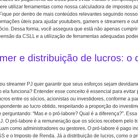
ere utilizar ferramentas como nossa calculadora de impostos par
 Fique por dentro de mais conteúdos relevantes seguindo nosso
mações úteis para ajudar youtubers, gamers e streamers e outr
egócio. Dessa forma, você assegura que está não apenas cumpr
eensão da CSLL e a utilização de ferramentas adequadas podem
mer e distribuição de lucros: o 
 ou streamer PJ quer garantir que seus esforços sejam devid
 ela funciona? Entender esse conceito é essencial para evitar p
cros entre os sócios, acionistas ou investidores, conforme a pa
spondente ao lucro obtido, respeitando a proporção do investim
e perguntando: “Mas e o pró-labore? Qual é a diferença?”. Es
. O pró-labore é a remuneração que os sócios recebem pelo tr
tuam como administradores ou gestores. O pró-labore é pago i
SS e o Imposto de Renda. Já a distribuição de lucros, como o 