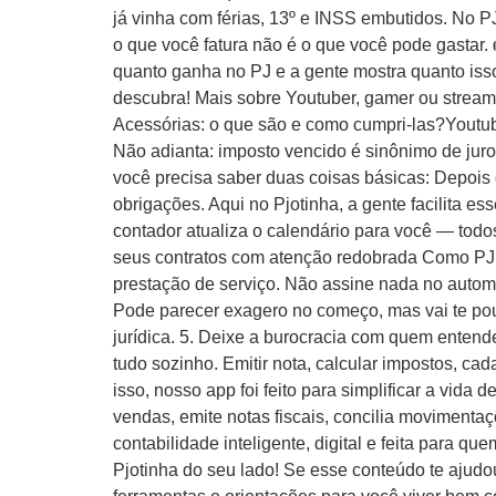
já vinha com férias, 13º e INSS embutidos. No P
o que você fatura não é o que você pode gastar.
quanto ganha no PJ e a gente mostra quanto isso
descubra! Mais sobre Youtuber, gamer ou stream
Acessórias: o que são e como cumpri-las?Youtuber
Não adianta: imposto vencido é sinônimo de juro
você precisa saber duas coisas básicas: Depois d
obrigações. Aqui no Pjotinha, a gente facilita
contador atualiza o calendário para você — todos
seus contratos com atenção redobrada Como PJ, v
prestação de serviço. Não assine nada no automá
Pode parecer exagero no começo, mas vai te pou
jurídica. 5. Deixe a burocracia com quem enten
tudo sozinho. Emitir nota, calcular impostos, c
isso, nosso app foi feito para simplificar a vida
vendas, emite notas fiscais, concilia movimenta
contabilidade inteligente, digital e feita para 
Pjotinha do seu lado! Se esse conteúdo te ajudo