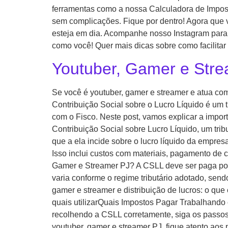
ferramentas como a nossa Calculadora de Impost
sem complicações. Fique por dentro! Agora que 
esteja em dia. Acompanhe nosso Instagram para m
como você! Quer mais dicas sobre como facilit
Youtuber, Gamer e Stre
Se você é youtuber, gamer e streamer e atua com
Contribuição Social sobre o Lucro Líquido é um 
com o Fisco. Neste post, vamos explicar a impor
Contribuição Social sobre Lucro Líquido, um trib
que a ela incide sobre o lucro líquido da empre
Isso inclui custos com materiais, pagamento de 
Gamer e Streamer PJ? A CSLL deve ser paga por 
varia conforme o regime tributário adotado, sen
gamer e streamer e distribuição de lucros: o qu
quais utilizarQuais Impostos Pagar Trabalhando
recolhendo a CSLL corretamente, siga os passos
youtuber, gamer e streamer PJ, fique atento ao