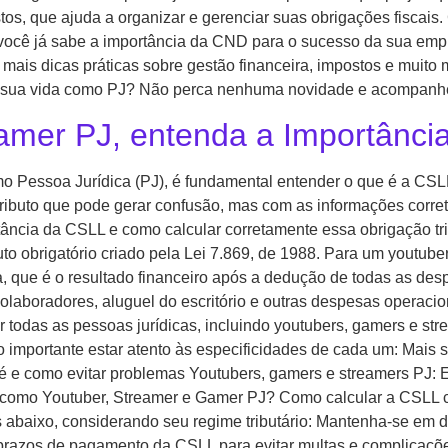
os, que ajuda a organizar e gerenciar suas obrigações fiscai
você já sabe a importância da CND para o sucesso da sua empre
ais dicas práticas sobre gestão financeira, impostos e muito 
ar sua vida como PJ? Não perca nenhuma novidade e acompanh
amer PJ, entenda a Importânci
o Pessoa Jurídica (PJ), é fundamental entender o que é a CSLL 
tributo que pode gerar confusão, mas com as informações corret
tância da CSLL e como calcular corretamente essa obrigação tr
uto obrigatório criado pela Lei 7.869, de 1988. Para um youtub
sa, que é o resultado financeiro após a dedução de todas as de
colaboradores, aluguel do escritório e outras despesas operac
todas as pessoas jurídicas, incluindo youtubers, gamers e str
do importante estar atento às especificidades de cada um: Mais
e é e como evitar problemas Youtubers, gamers e streamers PJ: 
 como Youtuber, Streamer e Gamer PJ? Como calcular a CSLL c
 abaixo, considerando seu regime tributário: Mantenha-se em d
s prazos de pagamento da CSLL para evitar multas e complicaçõ