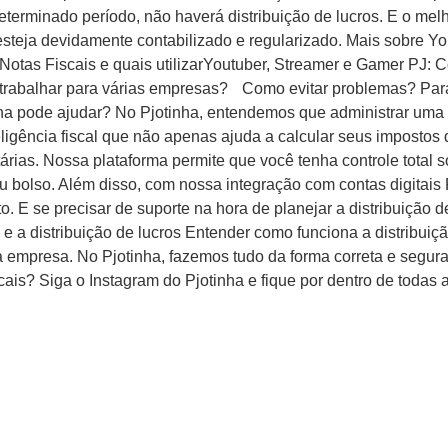
erminado período, não haverá distribuição de lucros. E o melho
esteja devidamente contabilizado e regularizado. Mais sobre Y
 Notas Fiscais e quais utilizarYoutuber, Streamer e Gamer PJ: 
abalhar para várias empresas? Como evitar problemas? Para gar
ha pode ajudar? No Pjotinha, entendemos que administrar uma 
teligência fiscal que não apenas ajuda a calcular seus imposto
rias. Nossa plataforma permite que você tenha controle total s
 bolso. Além disso, com nossa integração com contas digitais 
E se precisar de suporte na hora de planejar a distribuição de
 e a distribuição de lucros Entender como funciona a distribuiç
ua empresa. No Pjotinha, fazemos tudo da forma correta e segur
scais? Siga o Instagram do Pjotinha e fique por dentro de toda