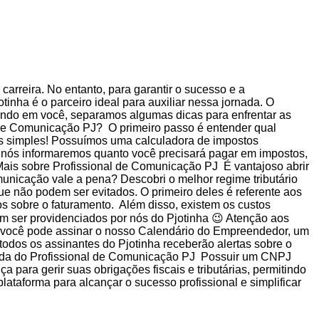
carreira. No entanto, para garantir o sucesso e a
inha é o parceiro ideal para auxiliar nessa jornada. O
ensando em você, separamos algumas dicas para enfrentar as
l de Comunicação PJ? O primeiro passo é entender qual
ais simples! Possuímos uma calculadora de impostos
 e nós informaremos quanto você precisará pagar em impostos,
 Mais sobre Profissional de Comunicação PJ É vantajoso abrir
nicação vale a pena? Descobri o melhor regime tributário
ue não podem ser evitados. O primeiro deles é referente aos
 sobre o faturamento. Além disso, existem os custos
m ser providenciados por nós do Pjotinha 😉 Atenção aos
o, você pode assinar o nosso Calendário do Empreendedor, um
, todos os assinantes do Pjotinha receberão alertas sobre o
nada do Profissional de Comunicação PJ Possuir um CNPJ
para gerir suas obrigações fiscais e tributárias, permitindo
lataforma para alcançar o sucesso profissional e simplificar