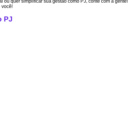
cal ou quer simplificar sua gestão como PJ, conte com a gente!
 você!
o PJ