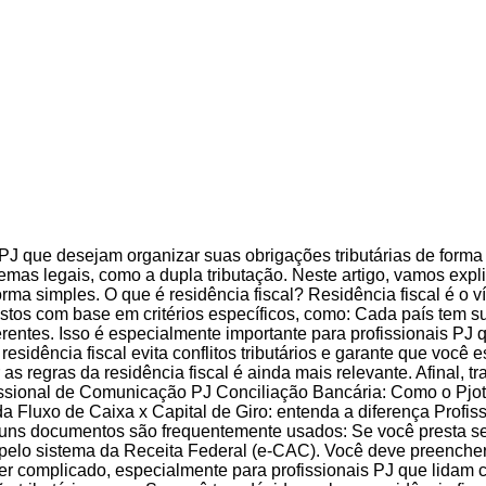
s PJ que desejam organizar suas obrigações tributárias de forma
emas legais, como a dupla tributação. Neste artigo, vamos expli
ma simples. O que é residência fiscal? Residência fiscal é o v
ostos com base em critérios específicos, como: Cada país tem su
rentes. Isso é especialmente importante para profissionais PJ
residência fiscal evita conflitos tributários e garante que você
as regras da residência fiscal é ainda mais relevante. Afinal, 
ssional de Comunicação PJ Conciliação Bancária: Como o Pjotinh
a Fluxo de Caixa x Capital de Giro: entenda a diferença Profi
uns documentos são frequentemente usados: Se você presta serv
o pelo sistema da Receita Federal (e-CAC). Você deve preenche
er complicado, especialmente para profissionais PJ que lidam 