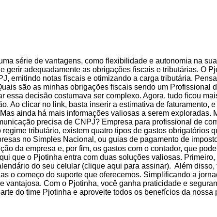
uma série de vantagens, como flexibilidade e autonomia na sua 
gerir adequadamente as obrigações fiscais e tributárias. O Pjot
 PJ, emitindo notas fiscais e otimizando a carga tributária. P
. Quais são as minhas obrigações fiscais sendo um Profissiona
omar essa decisão costumava ser complexo. Agora, tudo ficou m
 Ao clicar no link, basta inserir a estimativa de faturamento,
ê. Mas ainda há mais informações valiosas a serem exploradas.
municação precisa de CNPJ? Empresa para profissional de comu
gime tributário, existem quatro tipos de gastos obrigatórios q
esas no Simples Nacional, ou guias de pagamento de impostos
ção da empresa e, por fim, os gastos com o contador, que pode
qui que o Pjotinha entra com duas soluções valiosas. Primeir
alendário do seu celular (clique aqui para assinar). Além disso
nas o começo do suporte que oferecemos. Simplificando a jor
vantajosa. Com o Pjotinha, você ganha praticidade e segurança 
te do time Pjotinha e aproveite todos os benefícios da nossa p