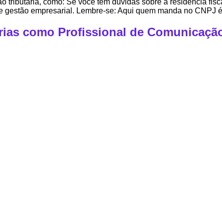
tão tributária, como: Se você tem dúvidas sobre a residência fis
s e gestão empresarial. Lembre-se: Aqui quem manda no CNPJ é
árias como Profissional de Comunicaçã