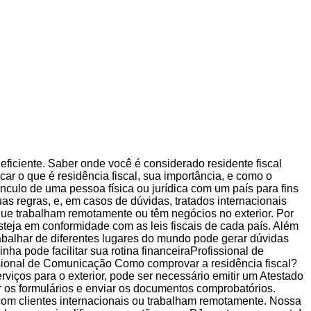
 eficiente. Saber onde você é considerado residente fiscal
car o que é residência fiscal, sua importância, e como o
ínculo de uma pessoa física ou jurídica com um país para fins
as regras, e, em casos de dúvidas, tratados internacionais
 que trabalham remotamente ou têm negócios no exterior. Por
 esteja em conformidade com as leis fiscais de cada país. Além
trabalhar de diferentes lugares do mundo pode gerar dúvidas
a pode facilitar sua rotina financeiraProfissional de
ssional de Comunicação Como comprovar a residência fiscal?
iços para o exterior, pode ser necessário emitir um Atestado
r os formulários e enviar os documentos comprobatórios.
com clientes internacionais ou trabalham remotamente. Nossa