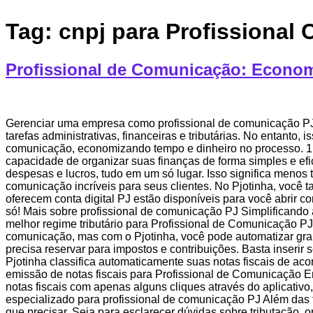
Tag:
cnpj para Profissional
Profissional de Comunicação: Econom
Gerenciar uma empresa como profissional de comunicação PJ p
tarefas administrativas, financeiras e tributárias. No entanto
comunicação, economizando tempo e dinheiro no processo. 1. 
capacidade de organizar suas finanças de forma simples e efi
despesas e lucros, tudo em um só lugar. Isso significa menos
comunicação incríveis para seus clientes. No Pjotinha, você
oferecem conta digital PJ estão disponíveis para você abrir c
só! Mais sobre profissional de comunicação PJ Simplificando 
melhor regime tributário para Profissional de Comunicação PJ
comunicação, mas com o Pjotinha, você pode automatizar gran
precisa reservar para impostos e contribuições. Basta inserir 
Pjotinha classifica automaticamente suas notas fiscais de ac
emissão de notas fiscais para Profissional de Comunicação Em
notas fiscais com apenas alguns cliques através do aplicati
especializado para profissional de comunicação PJ Além das 
que precisar. Seja para esclarecer dúvidas sobre tributação, 