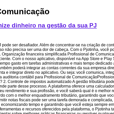
 Comunicação
ize dinheiro na gestão da sua PJ
ode ser desafiador. Além de concentrar-se na criação de cont
, isso não precisa ser uma dor de cabeça. Com o Pjotinha, você p
Organização financeira simplificada Profissional de Comunica
ciente. Com o nosso aplicativo, disponível na App Store e Play
 tempo gasto em tarefas administrativas e mais tempo dedicado a
 também poderá integrar as contas correntes da sua empresa di
onta e integrar direto no aplicativo. Ou seja: você comunica, 
a auditoria contábil para Profissional de ComunicaçãoProfissi
? 2. Controle de impostos automatizado A gestão tributária pod
de parte desse processo. A plataforma oferece uma calculador
seu rendimento e sua profissão, e você saberá qual é o melhor re
ordo com o melhor enquadramento tributário, garantindo que voc
itir notas fiscais pode ser uma tarefa demorada e complicada,
vo, economizando tempo e garantindo que você esteja sempre em
ferramentas e recursos oferecidos pela plataforma, o Pjotinha 
orientar sobre melhores práticas financeiras ou resolver qualqu