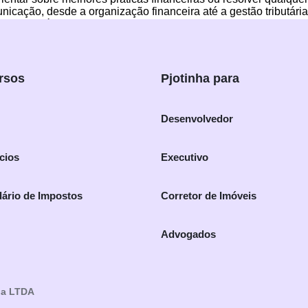
nicação, desde a organização financeira até a gestão tributária
do seu negócio. Experimente o Pjotinha hoje mesmo e descubra
l.
rsos
Pjotinha para
Desenvolvedor
cios
Executivo
ário de Impostos
Corretor de Imóveis
Advogados
ia LTDA