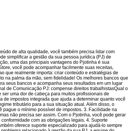
eúdo de alta qualidade, você também precisa lidar com
ode simplificar a gestão da sua pessoa jurídica (PJ) de
ção, uma das principais vantagens do Pjotinha é sua
 Store, você pode acompanhar facilmente suas receitas,
o que realmente importa: criar conteúdo e estratégias de
reto na palma da mão, sem fidelidade! Os melhores bancos que
integra seus bancos e acompanha seus resultados em um lugar
onal de Comunicação PJ: compense direitos trabalhistasQual o
e ser uma dor de cabeça para muitos profissionais de
a de impostos integrada que ajuda a determinar quanto você
gime tributário para a sua situação atual. Além disso, o
ê pague o mínimo possível de impostos. 3. Facilidade na
 mas não precisa ser assim. Com o Pjotinha, você pode gerar
 conformidade com as obrigações legais. 4. Suporte
também oferece suporte especializado para ajudá-lo sempre
er problema relacionado à gestão da sua PJ, a equipe do