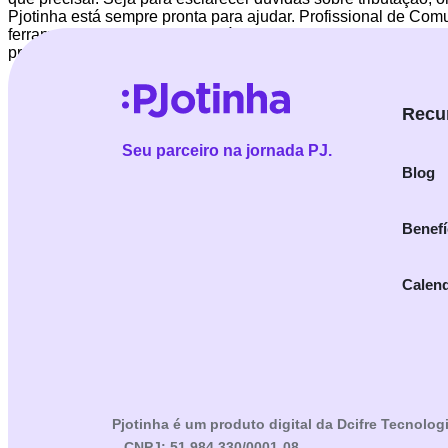
Pjotinha está sempre pronta para ajudar. Profissional de Comu
ferramentas e recursos necessários para garantir o sucesso 
profissional de comunicação de forma mais eficiente e rentáve
Recu
Seu parceiro na jornada PJ.
Blog
Benefí
Calend
Pjotinha é um produto digital da Dcifre Tecnolog
– CNPJ: 51.984.330/0001-08