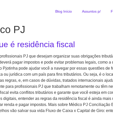
Blog Início
Assuntos p/
F
ico PJ
e é residência fiscal
 profissionais PJ que desejam organizar suas obrigações tributá
 deverá pagar impostos e pode evitar problemas legais, como a d
 o Pjotinha pode ajudar você a navegar por essas questões de f
ca ou jurídica com um país para fins tributários. Ou seja, é o 
uas regras, e, em casos de dúvidas, tratados internacionais aj
nte para profissionais PJ que trabalham remotamente ou têm negó
iscal evita conflitos tributários e garante que você esteja em c
igitais, entender as regras da residência fiscal é ainda mais re
r renda e pagar impostos. Mais sobre Médico PJ Conciliação Ba
elhos vão salvar sua vida Fluxo de Caixa x Capital de Giro: 