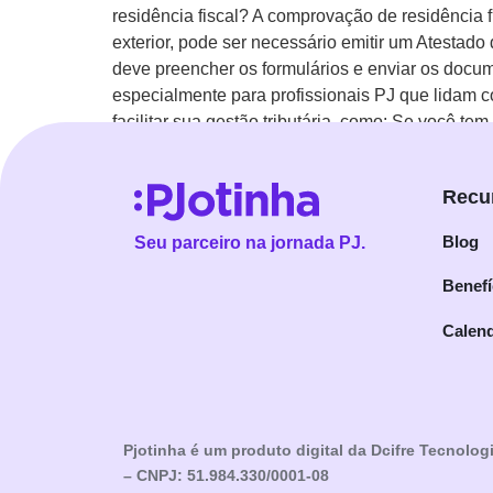
residência fiscal? A comprovação de residência
exterior, pode ser necessário emitir um Atestad
deve preencher os formulários e enviar os docu
especialmente para profissionais PJ que lidam c
facilitar sua gestão tributária, como: Se você te
do Pjotinha para mais dicas sobre impostos e 
Recu
Blog
Seu parceiro na jornada PJ.
Benefí
Calend
Pjotinha é um produto digital da Dcifre Tecnolog
– CNPJ: 51.984.330/0001-08