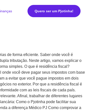
inanças
Quero ser um Pjotinha!
rias de forma eficiente. Saber onde você é
upla tributação. Neste artigo, vamos explicar o
orma simples. O que é residência fiscal?
local onde você deve pagar seus impostos com base
udam a evitar que você pague impostos em dois
cios no exterior. Por que a residência fiscal é
onformidade com as leis fiscais de cada país.
levante. Afinal, trabalhar de diferentes lugares
ncária: Como o Pjotinha pode facilitar sua
entenda a diferença Médico PJ Como comprovar a