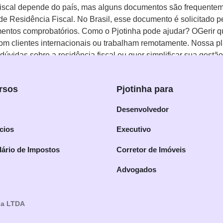
 fiscal depende do país, mas alguns documentos são frequentem
o de Residência Fiscal. No Brasil, esse documento é solicitado 
mentos comprobatórios. Como o Pjotinha pode ajudar? OGerir qu
om clientes internacionais ou trabalham remotamente. Nossa pl
m dúvidas sobre a residência fiscal ou quer simplificar sua ges
gestão empresarial. Lembre-se: Aqui quem manda no CNPJ é voc
rsos
Pjotinha para
Desenvolvedor
cios
Executivo
ário de Impostos
Corretor de Imóveis
Advogados
ia LTDA