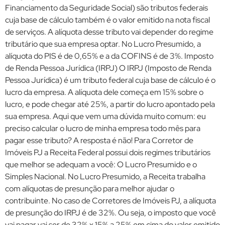
Financiamento da Seguridade Social) são tributos federais
cuja base de cálculo também é o valor emitido na nota fiscal
de serviços. A alíquota desse tributo vai depender do regime
tributário que sua empresa optar. No Lucro Presumido, a
alíquota do PIS é de 0,65% e a da COFINS é de 3%. Imposto
de Renda Pessoa Jurídica (IRPJ) O IRPJ (Imposto de Renda
Pessoa Jurídica) é um tributo federal cuja base de cálculo é o
lucro da empresa. A alíquota dele começa em 15% sobre o
lucro, e pode chegar até 25%, a partir do lucro apontado pela
sua empresa. Aqui que vem uma dúvida muito comum: eu
preciso calcular o lucro de minha empresa todo mês para
pagar esse tributo? A resposta é não! Para Corretor de
Imóveis PJ a Receita Federal possui dois regimes tributários
que melhor se adequam a você: O Lucro Presumido e o
Simples Nacional. No Lucro Presumido, a Receita trabalha
com alíquotas de presunção para melhor ajudar o
contribuinte. No caso de Corretores de Imóveis PJ, a alíquota
de presunção do IRPJ é de 32%. Ou seja, o imposto que você
vai pagar vai ser de 32% x 15% a 25% em cima do valor emitido