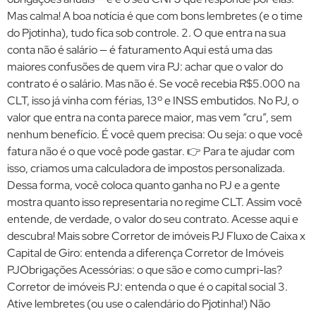
Mas calma! A boa notícia é que com bons lembretes (e o time
do Pjotinha), tudo fica sob controle. 2. O que entra na sua
conta não é salário — é faturamento Aqui está uma das
maiores confusões de quem vira PJ: achar que o valor do
contrato é o salário. Mas não é. Se você recebia R$5.000 na
CLT, isso já vinha com férias, 13º e INSS embutidos. No PJ, o
valor que entra na conta parece maior, mas vem “cru”, sem
nenhum benefício. É você quem precisa: Ou seja: o que você
fatura não é o que você pode gastar. 👉 Para te ajudar com
isso, criamos uma calculadora de impostos personalizada.
Dessa forma, você coloca quanto ganha no PJ e a gente
mostra quanto isso representaria no regime CLT. Assim você
entende, de verdade, o valor do seu contrato. Acesse aqui e
descubra! Mais sobre Corretor de imóveis PJ Fluxo de Caixa x
Capital de Giro: entenda a diferença Corretor de Imóveis
PJObrigações Acessórias: o que são e como cumpri-las?
Corretor de imóveis PJ: entenda o que é o capital social 3.
Ative lembretes (ou use o calendário do Pjotinha!) Não