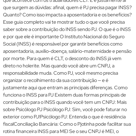
que acontece com os trabalhadores CLT. E é justamente aí
que surgem as dúvidas: afinal, quem é PJ precisa pagar INSS?
Quanto? Como isso impacta a aposentadoria e os benefícios?
Esse guia completo vai te mostrar tudo o que você precisa
saber sobre a contribuição do INSS sendo PJ. O que é o INSS
e por que ele é importante O Instituto Nacional do Seguro
Social (INSS) é responsável por garantir benefícios como
aposentadoria, auxílio-doença, salário-maternidade e pensão
por morte. Para quem é CLT, o desconto do INSS já vem
direto no holerite. Mas quando você abre um CNPJ, a
responsabilidade muda. Como PJ, você mesmo precisa
organizar o recolhimento da sua contribuição — e é
justamente aqui que entram as principais diferenças. Como
funciona o INSS para PJ Existem duas formas principais de
contribuição para o INSS quando você tem um CNPJ: Mais
sobre Psicólogo PJ Psicólogo PJ: Sim, você pode faturar no
exterior como PJ!Psicólogo PJ: Entenda o que é residência
fiscalConciliação Bancária: Como o Pjotinha pode facilitar sua
rotina financeira INSS para MEI Se o seu CNPJ é MEI, o