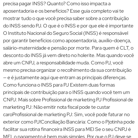
precisa pagar INSS? Quanto? Como isso impacta a
aposentadoria e os benefícios? Esse guia completo vai te
mostrar tudo o que você precisa saber sobre a contribuição
do INSS sendo PJ. O que é o INSS e por que ele é importante
O Instituto Nacional do Seguro Social (INSS) é responsável
por garantir benefícios como aposentadoria, auxílio-doença,
salário-maternidade e pensão por morte. Para quem é CLT, o
desconto do INSS já vem direto no holerite. Mas quando você
abre um CNPJ, a responsabilidade muda. Como PJ, você
mesmo precisa organizar o recolhimento da sua contribuição
— e é justamente aqui que entram as principais diferenças.
Como funciona o INSS para PJ Existem duas formas
principais de contribuição para o INSS quando você tem um
CNPJ: Mais sobre Profissional de marketing PJ Profissional de
marketing PJ: Não emitir nota fiscal pode te custar
caroProfissional de marketing PJ: Sim, você pode faturar no
exterior como PJ!Conciliação Bancária: Como o Pjotinha pode
facilitar sua rotina financeira INSS para MEI Se o seu CNPJ é
MEI, o pagamento é bem mais simples. Por que o PJ deve se