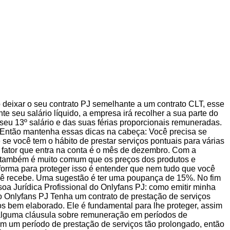
 deixar o seu contrato PJ semelhante a um contrato CLT, esse
e seu salário líquido, a empresa irá recolher a sua parte do
eu 13º salário e das suas férias proporcionais remuneradas.
 Então mantenha essas dicas na cabeça: Você precisa se
e você tem o hábito de prestar serviços pontuais para várias
o fator que entra na conta é o mês de dezembro. Com a
ca também é muito comum que os preços dos produtos e
forma para proteger isso é entender que nem tudo que você
ocê recebe. Uma sugestão é ter uma poupança de 15%. No fim
soa Jurídica Profissional do Onlyfans PJ: como emitir minha
 do Onlyfans PJ Tenha um contrato de prestação de serviços
os bem elaborado. Ele é fundamental para lhe proteger, assim
ua alguma cláusula sobre remuneração em períodos de
em um período de prestação de serviços tão prolongado, então