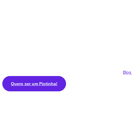
Ir
para
o
conteúdo
Blog 
Quero ser um Pjotinha!