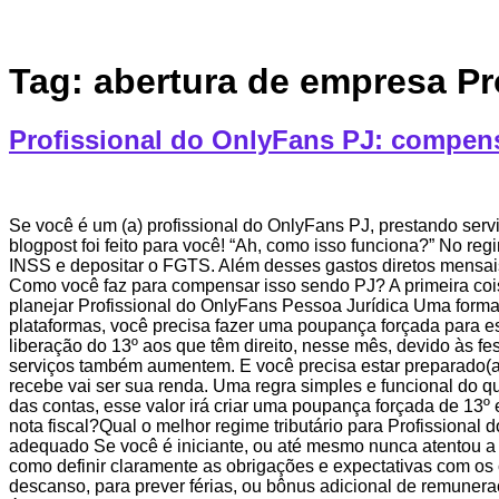
Tag:
abertura de empresa Pr
Profissional do OnlyFans PJ: compense
Se você é um (a) profissional do OnlyFans PJ, prestando serv
blogpost foi feito para você! “Ah, como isso funciona?” No re
INSS e depositar o FGTS. Além desses gastos diretos mensais,
Como você faz para compensar isso sendo PJ? A primeira co
planejar Profissional do OnlyFans Pessoa Jurídica Uma forma
plataformas, você precisa fazer uma poupança forçada para es
liberação do 13º aos que têm direito, nesse mês, devido às 
serviços também aumentem. E você precisa estar preparado(a
recebe vai ser sua renda. Uma regra simples e funcional do 
das contas, esse valor irá criar uma poupança forçada de 13º 
nota fiscal?Qual o melhor regime tributário para Profissional
adequado Se você é iniciante, ou até mesmo nunca atentou a 
como definir claramente as obrigações e expectativas com os c
descanso, para prever férias, ou bônus adicional de remuner