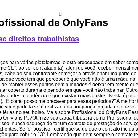
ofissional de OnlyFans
 direitos trabalhistas
iços para várias plataformas, e está preocupado em saber como
gime CLT, ao ser contratado (a), além de você receber mensalment
 cabe ao seu contratante começar a provisionar uma parte do s
isa que você tem que perceber é que você não é uma máquina.
 de manter esses pontos bem alinhados é deixar em mente que s
tar coberto durante o período em que você não trabalhar. Outr
festividades a tendência é que existam mais gastos. Nesta épo
). “E como posso me precaver para esses períodos?” A melhor 
que você pode fazer é realizar uma poupança forçada do que v
e férias no seu bolso. Mais sobre Profissional do OnlyFans Pes
 do Onlyfans PJ?Otimize sua carga tributária como Profissional
isso, nunca esqueça de ter um contrato de prestação de serviç
lientes. Se for possível, certifique-se de que o contrato incl
ação para cobrir o 13º. Lembrando que nem sempre o contrato t