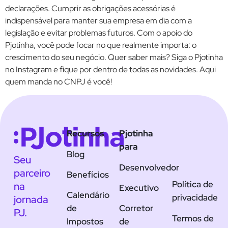
declarações. Cumprir as obrigações acessórias é
indispensável para manter sua empresa em dia com a
legislação e evitar problemas futuros. Com o apoio do
Pjotinha, você pode focar no que realmente importa: o
crescimento do seu negócio. Quer saber mais? Siga o Pjotinha
no Instagram e fique por dentro de todas as novidades. Aqui
quem manda no CNPJ é você!
Recursos
Pjotinha
para
Blog
Seu
Desenvolvedor
parceiro
Benefícios
Política de
na
Executivo
Calendário
privacidade
jornada
de
Corretor
PJ.
Termos de
Impostos
de